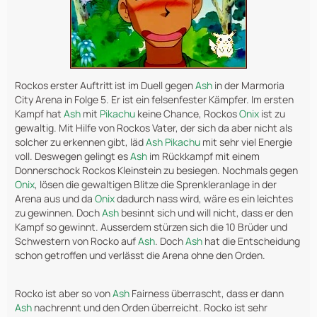
Rockos erster Auftritt ist im Duell gegen
Ash
in der Marmoria
City Arena in Folge 5. Er ist ein felsenfester Kämpfer. Im ersten
Kampf hat
Ash
mit
Pikachu
keine Chance, Rockos
Onix
ist zu
gewaltig. Mit Hilfe von Rockos Vater, der sich da aber nicht als
solcher zu erkennen gibt, läd
Ash
Pikachu
mit sehr viel Energie
voll. Deswegen gelingt es
Ash
im Rückkampf mit einem
Donnerschock Rockos Kleinstein zu besiegen. Nochmals gegen
Onix
, lösen die gewaltigen Blitze die Sprenkleranlage in der
Arena aus und da
Onix
dadurch nass wird, wäre es ein leichtes
zu gewinnen. Doch
Ash
besinnt sich und will nicht, dass er den
Kampf so gewinnt. Ausserdem stürzen sich die 10 Brüder und
Schwestern von Rocko auf
Ash
. Doch
Ash
hat die Entscheidung
schon getroffen und verlässt die Arena ohne den Orden.
Rocko ist aber so von
Ash
Fairness überrascht, dass er dann
Ash
nachrennt und den Orden überreicht. Rocko ist sehr