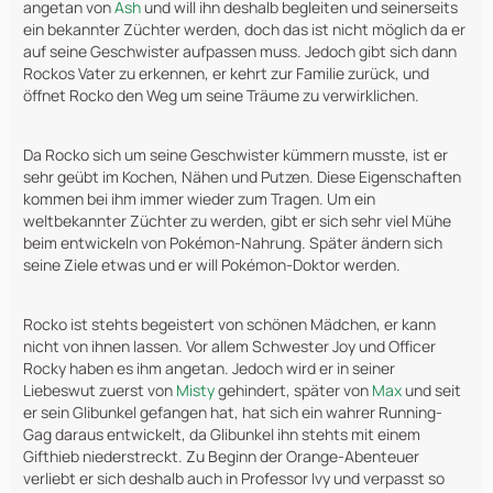
angetan von
Ash
und will ihn deshalb begleiten und seinerseits
ein bekannter Züchter werden, doch das ist nicht möglich da er
auf seine Geschwister aufpassen muss. Jedoch gibt sich dann
Rockos Vater zu erkennen, er kehrt zur Familie zurück, und
öffnet Rocko den Weg um seine Träume zu verwirklichen.
Da Rocko sich um seine Geschwister kümmern musste, ist er
sehr geübt im Kochen, Nähen und Putzen. Diese Eigenschaften
kommen bei ihm immer wieder zum Tragen. Um ein
weltbekannter Züchter zu werden, gibt er sich sehr viel Mühe
beim entwickeln von Pokémon-Nahrung. Später ändern sich
seine Ziele etwas und er will Pokémon-Doktor werden.
Rocko ist stehts begeistert von schönen Mädchen, er kann
nicht von ihnen lassen. Vor allem Schwester Joy und Officer
Rocky haben es ihm angetan. Jedoch wird er in seiner
Liebeswut zuerst von
Misty
gehindert, später von
Max
und seit
er sein Glibunkel gefangen hat, hat sich ein wahrer Running-
Gag daraus entwickelt, da Glibunkel ihn stehts mit einem
Gifthieb niederstreckt. Zu Beginn der Orange-Abenteuer
verliebt er sich deshalb auch in Professor Ivy und verpasst so