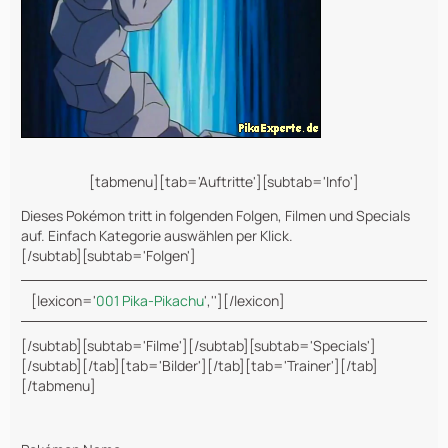
[tabmenu][tab='Auftritte'][subtab='Info']
Dieses Pokémon tritt in folgenden Folgen, Filmen und Specials
auf. Einfach Kategorie auswählen per Klick.
[/subtab][subtab='Folgen']
[lexicon='
001 Pika-Pikachu
',''][/lexicon]
[/subtab][subtab='Filme'][/subtab][subtab='Specials']
[/subtab][/tab][tab='Bilder'][/tab][tab='Trainer'][/tab]
[/tabmenu]