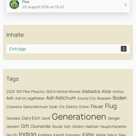
Pika
0
29. August 2018 um 19:42
Inhalte
Einträge
2
Tags
Alabastia
Alola
2023
001 Pika-Pikachu
002 In letzter Minute
Arktos
Ash Ketchum
Boden
Ash
Ash im Jagdfieber
Azuria City
Bisasam
Flug
Feuer
Chaneira
Delia Ketchum
Dodri
Eis
Elektro
Enton
Generationen
Gary Eich
Garados
Geist
Gengar
Gift
Glumanda
Gestein
Glurak
Goh
Goldini
Habitak
Hauptcharakter
Indigo
Käfer
Ho-Oh
Kadabra
Kampf
Karpador
Maike
Mauzi
Max