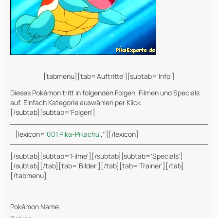
[tabmenu][tab='Auftritte'][subtab='Info']
Dieses Pokémon tritt in folgenden Folgen, Filmen und Specials
auf. Einfach Kategorie auswählen per Klick.
[/subtab][subtab='Folgen']
[lexicon='
001 Pika-Pikachu
',''][/lexicon]
[/subtab][subtab='Filme'][/subtab][subtab='Specials']
[/subtab][/tab][tab='Bilder'][/tab][tab='Trainer'][/tab]
[/tabmenu]
Pokémon Name