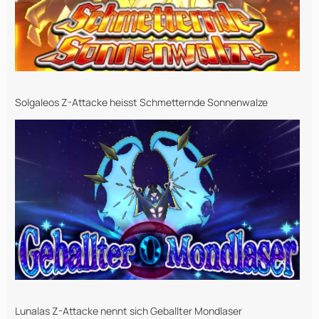
Solgaleos Z-Attacke heisst Schmetternde Sonnenwalze
Lunalas Z-Attacke nennt sich Geballter Mondlaser