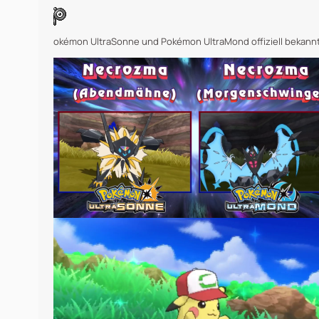
okémon UltraSonne und Pokémon UltraMond offiziell bekann