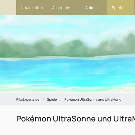
Neuigkeiten
Allgemein
Anime
Spiele
PikaExperte.de
Spiele
Pokémon UltraSonne und UltraMond
Pokémon UltraSonne und Ultra